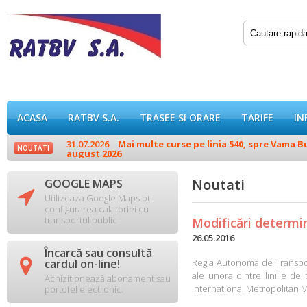
ACASA
RATBV S.A.
TRASEE SI ORARE
TARIFE
IN
31.07.2026
Mai multe curse pe linia 540, spre Vama Buz
NOUTATI
august 2026
Noutati
GOOGLE MAPS

Utilizeaza Google Maps pt.
configurarea calatoriei cu
transportul public
Modificări determi
26.05.2016
Încarcă sau consultă

cardul on-line!
Regia Autonomă de Transport 
ale unora dintre liniile de
Achiziționează abonament sau
International Metropolitan Ma
portofel electronic.