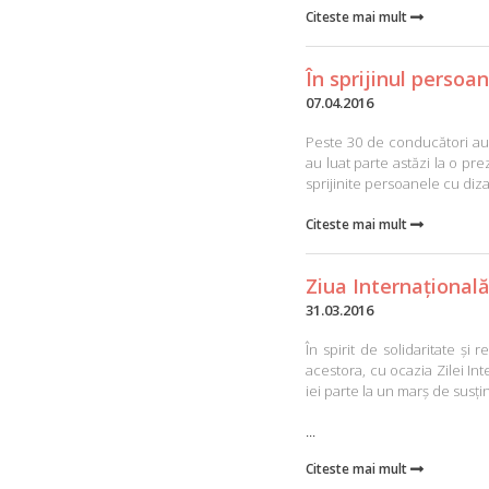
Citeste mai mult

În sprijinul persoan
07.04.2016
Peste 30 de conducători aut
au luat parte astăzi la o pre
sprijinite persoanele cu dizabi
Citeste mai mult

Ziua Internațional
31.03.2016
În spirit de solidaritate și
acestora, cu ocazia Zilei Int
iei parte la un marș de susți
...
Citeste mai mult
