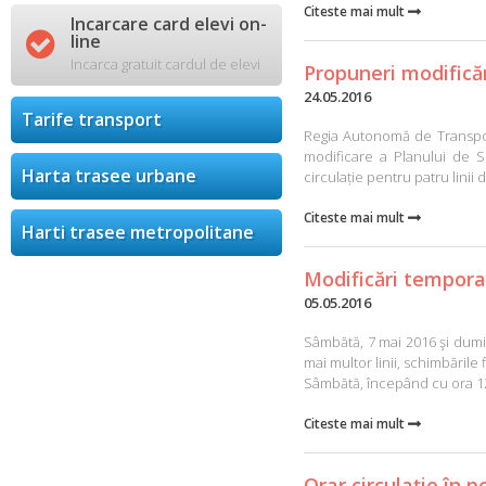
Citeste mai mult

Incarcare card elevi on-

line
Incarca gratuit cardul de elevi
Propuneri modificăr
24.05.2016
Tarife transport
Regia Autonomă de Transport
modificare a Planului de S
Harta trasee urbane
circulație pentru patru linii d
Citeste mai mult

Harti trasee metropolitane
Modificări tempora
05.05.2016
Sâmbătă, 7 mai 2016 şi dumin
mai multor linii, schimbările
Sâmbătă, începând cu ora 12.
Citeste mai mult

Orar circulație în p