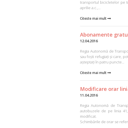
transportul bicicletelor pe 
aprilie a.c.,...
Citeste mai mult

Abonamente gratuite
12.04.2016
Regia Autonomă de Transport 
sau foști refugiați și care, p
așteptați în patru puncte...
Citeste mai mult

Modificare orar lin
11.04.2016
Regia Autonomă de Transpor
autobuzele de pe linia 41,
modificat.
Schimbările de orar se referă s