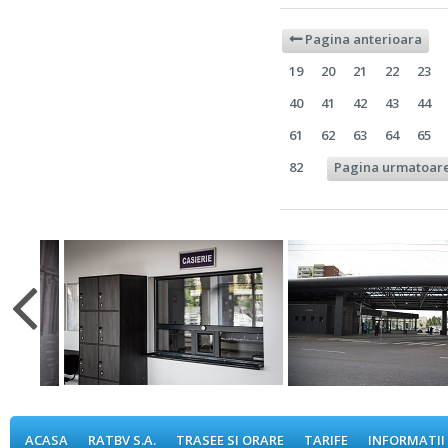

Pagina anterioara
19
20
21
22
23
40
41
42
43
44
61
62
63
64
65
82
Pagina urmatoar
ACASA
RATBV S.A.
TRASEE SI ORARE
TARIFE
INFORMATII