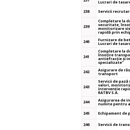
237
Lucrari de tasar
238
Servicii recruta
Completare la d
securitate, înso
239
monitorizare sis
rapidă prin echi
Furnizare de bet
240
Lucrari de tasar
Completare la d
însoțire transpo
241
antiefracție și 
specializate"
Asigurare de ră
242
transport
Servicii de pază 
valori, monitori
243
intervenție rapi
RATBV S.A.
Asigurarea de inc
244
numite pentru ac
245
Echipament de p
246
Servicii de tran