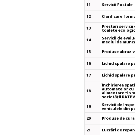
11
Servicii Postale
12
Clarificare form
Prestari servicii
13
toalete ecologi
Servicii de eval
14
mediul de munc
15
Produse abraziv
16
Lichid spalare p
17
Lichid spalare p
Închirierea spaț
automatelor cu 
18
alimentare tip 
societății RATBV
Servicii de Insp
19
vehiculele din p
20
Produse de curat
21
Lucrări de repara