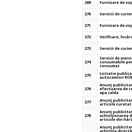
269
Furnizare de vop
270
Servicii de curie
271
Furnizare de vop
272
Verificare, încă
273
Servicii de curie
Servicii de ment
274
consumabile pen
consumat
Licitatie public
275
autocamion RO
Anunţ publicita
276
efectuarea de rev
apa calda
Anunţ publicita
277
articole curatat
Anunţ publicita
278
achiziţionarea d
articole din hâr
Anunţ publicita
achiziţia direct