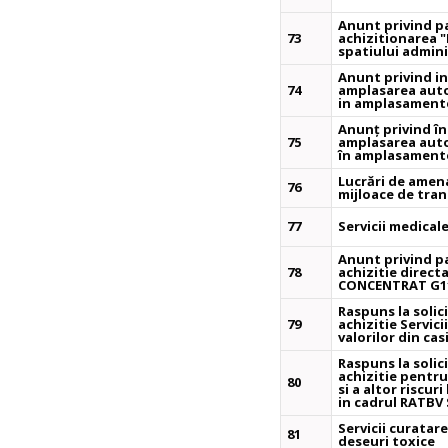
Anunt privind p
73
achizitionarea 
spatiului admini
Anunt privind in
74
amplasarea auto
in amplasamente
Anunț privind în
75
amplasarea auto
în amplasamente
Lucrări de amena
76
mijloace de tra
77
Servicii medical
Anunt privind p
78
achizitie direc
CONCENTRAT G1
Raspuns la solici
79
achizitie Servici
valorilor din ca
Raspuns la solici
achizitie pentru
80
si a altor riscur
in cadrul RATBV
Servicii curatare
81
deseuri toxice