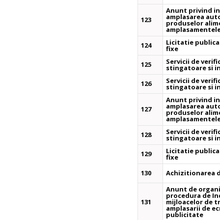
Anunt privind in
amplasarea auto
123
produselor alime
amplasamentele 
Licitatie public
124
fixe
Servicii de verif
125
stingatoare si i
Servicii de verif
126
stingatoare si i
Anunt privind in
amplasarea auto
127
produselor alime
amplasamentele 
Servicii de verif
128
stingatoare si i
Licitatie public
129
fixe
130
Achizitionarea 
Anunt de organiz
procedura de Inc
131
mijloacelor de 
amplasarii de ec
publicitate