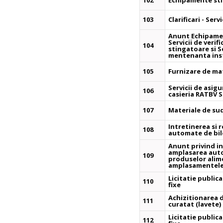
102
Echipamente stin
103
Clarificari - Serv
Anunt Echipamen
Servicii de verif
104
stingatoare si Se
mentenanta insta
105
Furnizare de mat
Servicii de asigu
106
casieria RATBV S
107
Materiale de sud
Intretinerea si 
108
automate de bil
Anunt privind in
amplasarea auto
109
produselor alime
amplasamentele 
Licitatie public
110
fixe
Achizitionarea 
111
curatat (lavete)
Licitatie public
112