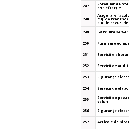
Formular de ofer
247
antiefracție
Asigurare facult
248
mij. de transpo
S.A.,în cazuri d
249
Găzduire server 
250
Furnizare echip
251
Servicii elabora
252
Servicii de audi
253
Siguranțe electr
254
Servicii de elabo
Servicii de paza
255
valori
256
Siguranțe electr
257
Articole de biro