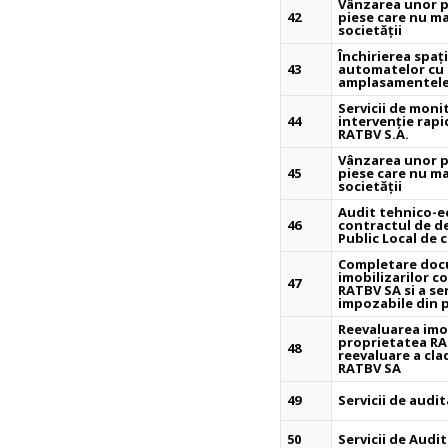
Vânzarea unor 
42
piese care nu mai
societății
Închirierea spaț
43
automatelor cu b
amplasamentele 
Servicii de moni
44
intervenție rapi
RATBV S.A.
Vânzarea unor 
45
piese care nu mai
societății
Audit tehnico-e
46
contractul de de
Public Local de c
Completare doc
imobilizarilor c
47
RATBV SA si a ser
impozabile din 
Reevaluarea imob
proprietatea RAT
48
reevaluare a cla
RATBV SA
49
Servicii de audi
50
Servicii de Audit