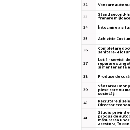
32
Vanzare autobuz
Stand second-ha
33
franare mijloac
34
Întocmire a situa
35
Achizitie Costu
Completare doc
36
sanitare- 4 lotur
Lot 1 - servicii d
37
reparare stingato
si mentenanta a 
38
Produse de curăț
Vânzarea unor p
39
piese care nu mai
societății
Recrutare și sel
40
Director econo
Studiu privind e
produs de autob
41
măsurarea unor 
acestora, în cond