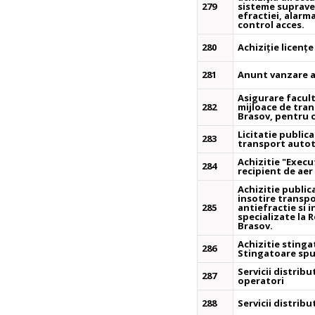
279
sisteme suprave
efractiei, alarma
control acces.
280
Achiziție licenț
281
Anunt vanzare a
Asigurare facult
282
mijloace de tran
Brasov, pentru 
Licitatie public
283
transport auto
Achizitie "Execu
284
recipient de aer
Achizitie publica
insotire transpo
285
antiefractie si 
specializate la
Brasov.
Achizitie stinga
286
Stingatoare spu
Servicii distrib
287
operatori
288
Servicii distrib