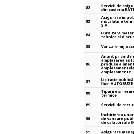
Servicii de asigu
82
din casieria RAT
Asigurare împotri
83
instalațiile teh
S.A.
Furnizare materi
84
tehnice si discu
85
Vanzare mijloace
Anunt privind in
amplasarea auto
86
produse alimenta
amplasamentele s
amplasamente
Licitație public
87
fixe: AUTOBUZE 
Tiparire si livra
88
termice
89
Servicii de recr
Inchirierea unor
90
de vanzare publi
de calatori ale 
91
Asigurare manag