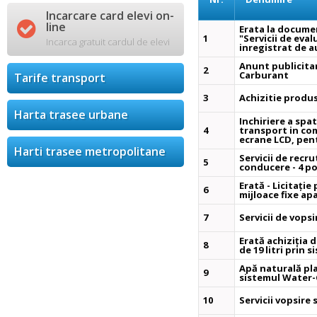
Incarcare card elevi on-

line
Erata la docume
1
"Servicii de eva
Incarca gratuit cardul de elevi
inregistrat de 
Anunt publicita
2
Carburant
Tarife transport
3
Achizitie produ
Harta trasee urbane
Inchiriere a spat
4
transport in co
ecrane LCD, pent
Harti trasee metropolitane
Servicii de recru
5
conducere - 4 po
Erată - Licitați
6
mijloace fixe ap
7
Servicii de vopsi
Erată achiziția 
8
de 19 litri prin 
Apă naturală plat
9
sistemul Water-
10
Servicii vopsire 