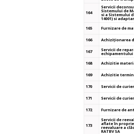
Servicii decons
Sistemului de Ma
164
si a Sistemului
14001) si adapta
165
Furnizare de ma
166
Achiziționarea d
Servicii de repar
167
echipamentului d
168
Achizitie materi
169
Achizitie termin
170
Servicii de curie
171
Servicii de curie
172
Furnizare de an
Servicii de reeva
aflate în proprie
173
reevaluare a clă
RATBV SA