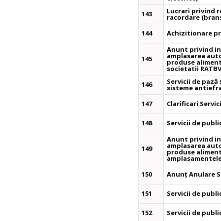
Lucrari privind r
143
racordare (bran
144
Achizitionare p
Anunt privind in
amplasarea auto
145
produse alimenta
societatii RATB
Servicii de pază
146
sisteme antiefra
147
Clarificari Servi
148
Servicii de publi
Anunt privind in
amplasarea auto
149
produse alimenta
amplasamentele 
150
Anunț Anulare Se
151
Servicii de public
152
Servicii de publi