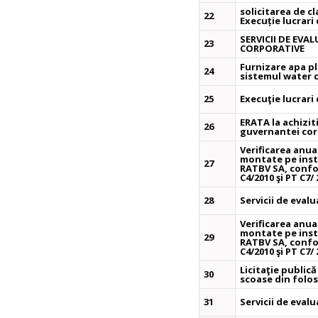
solicitarea de cla
22
Execuție lucrari
SERVICII DE EVA
23
CORPORATIVE
Furnizare apa pla
24
sistemul water 
25
Execuţie lucrari
ERATA la achiziti
26
guvernantei cor
Verificarea anua
montate pe inst
27
RATBV SA, confor
C4/2010 şi PT C7/
28
Servicii de eval
Verificarea anua
montate pe inst
29
RATBV SA, confor
C4/2010 şi PT C7/
Licitaţie publi
30
scoase din folos
31
Servicii de eval