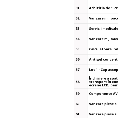
51
Achizitia de "E
52
Vanzare mijloace
53
Servicii medical
54
Vanzare mijloace
55
Calculatoare in
56
Antigel concent
57
Lot 1 - Cap acc
Închiriere a spaț
58
transport în co
ecrane LCD, pent
59
Componente A
60
Vanzare piese si
61
Vanzare piese si