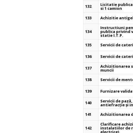
Licitatie public
132
si 1 camion
133
Achizitie antige
Instructiuni pent
134
publica privind 
statie I.T.P.
135
Servicii de cate
136
Servicii de cate
Achizitionarea s
137
muncii
138
Servicii de men
139
Furnizare valida
Servicii de pază
140
antiefracție și 
141
Achizitionarea 
Clarificare achiz
142
instalatiilor d
electrice)