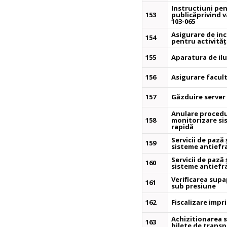
Instructiuni pent
153
publicăprivind 
103-065
Asigurare de inc
154
pentru activităț
155
Aparatura de ilu
156
Asigurare facult
157
Găzduire server
Anulare procedur
158
monitorizare sis
rapidă
Servicii de pază
159
sisteme antiefra
Servicii de pază
160
sisteme antiefra
Verificarea supa
161
sub presiune
162
Fiscalizare impr
Achizitionarea se
163
bilete de transp