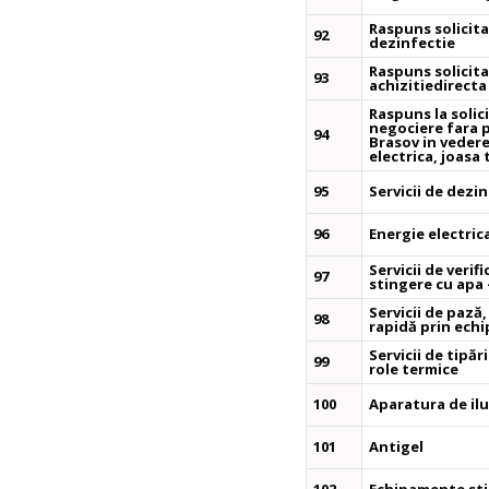
Raspuns solicitar
92
dezinfectie
Raspuns solicita
93
achizitiedirecta
Raspuns la solici
negociere fara 
94
Brasov in vedere
electrica, joasa
95
Servicii de dezi
96
Energie electric
Servicii de verif
97
stingere cu apa 
Servicii de pază
98
rapidă prin echi
Servicii de tipări
99
role termice
100
Aparatura de ilu
101
Antigel