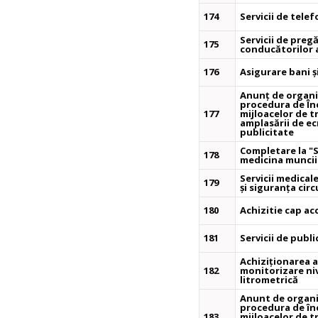
174
Servicii de tele
Servicii de preg
175
conducătorilor 
176
Asigurare bani ș
Anunț de organiz
procedura de Înc
177
mijloacelor de 
amplasării de ec
publicitate
Completare la "S
178
medicina muncii 
Servicii medical
179
și siguranța circ
180
Achizitie cap a
181
Servicii de publi
Achiziționarea 
182
monitorizare ni
litrometrică
Anunt de organiz
procedura de înc
183
mijloacelor de 