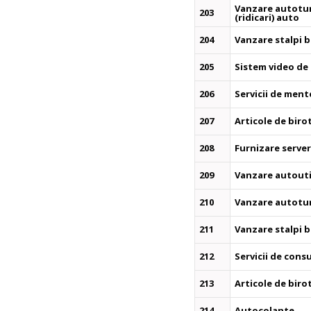
Vanzare autoturi
203
(ridicari) auto
204
Vanzare stalpi 
205
Sistem video de
206
Servicii de men
207
Articole de biro
208
Furnizare server
209
Vanzare autoutil
210
Vanzare autotu
211
Vanzare stalpi 
212
Servicii de cons
213
Articole de biro
214
Autocolante