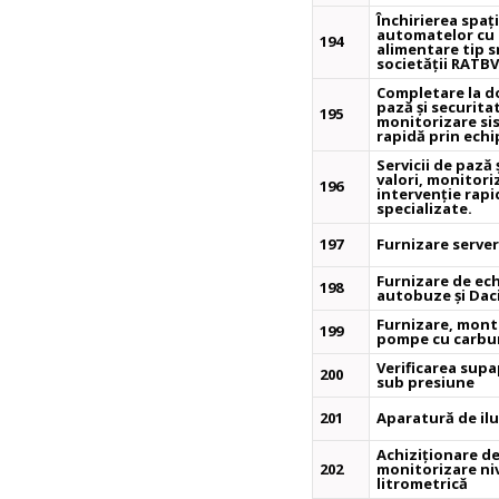
Închirierea spaț
automatelor cu 
194
alimentare tip 
societății RATBV
Completare la d
pază și securitat
195
monitorizare sis
rapidă prin ech
Servicii de pază 
valori, monitori
196
intervenție rap
specializate.
197
Furnizare server
Furnizare de ec
198
autobuze și Dac
Furnizare, monta
199
pompe cu carbu
Verificarea supa
200
sub presiune
201
Aparatură de ilu
Achiziționare d
202
monitorizare ni
litrometrică