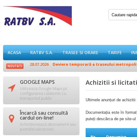
ACASA
RATBV S.A.
TRASEE SI ORARE
TARIFE
IN
e 1 și 2
28.07.2026
Deviere temporară a traseului metropolitan
NOUTATI
Achizitii si licitati
GOOGLE MAPS

Utilizeaza Google Maps pt.
configurarea calatoriei cu
transportul public
Ultimele anunțuri de achizitii 
Încarcă sau consultă
Documentația este în format 

cardul on-line!
puteți descărca de pe
site-ul 
Achiziționează abonament sau
portofel electronic.
Nr.
Denumire