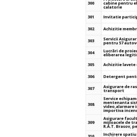
300
cabine pentru el
calatorie
301
Invitatie partic
302
Achizitie memb
Servicii Asigura
303
pentru 57 autov
Lucrări de proie
304
eliberarea legiti
305
Achizitie lavet
306
Detergent pent
Asigurare de ra
307
transport
Service echipame
mentenanta sis
308
video,alarmare i
importiva incend
Asigurare facult
309
mijloacele de t
R.A.T. Brasov, p
Inchirere spati
310