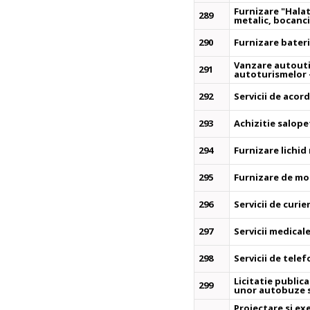
Furnizare "Hala
289
metalic, bocanc
290
Furnizare bater
Vanzare autouti
291
autoturismelor
292
Servicii de acor
293
Achizitie salope
294
Furnizare lichid
295
Furnizare de mob
296
Servicii de curie
297
Servicii medical
298
Servicii de tele
Licitatie public
299
unor autobuze s
Proiectare si ex