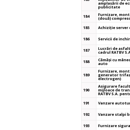
amplasării de ec
publicitate
Furnizare, monta
184
(două) compreso
185
Achiziție server
186
Servicii de inch
Lucrări de asfal
187
cadrul RATBV S.A
Cămăși cu mânec
188
auto
Furnizare, monta
189
generator trifaz
electrogen)
Asigurare facult
190
mijloace de tra
RATBV S.A. pent
191
Vanzare autotu
192
Vanzare stalpi 
193
Furnizare sigura