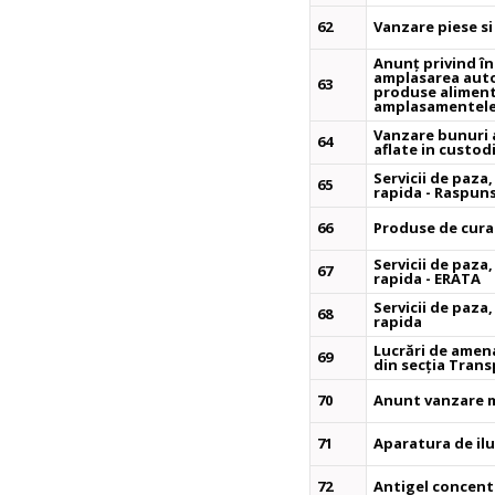
62
Vanzare piese si
Anunț privind în
amplasarea auto
63
produse alimenta
amplasamentele 
Vanzare bunuri 
64
aflate in custod
Servicii de paza
65
rapida - Raspuns
66
Produse de cura
Servicii de paza
67
rapida - ERATA
Servicii de paza
68
rapida
Lucrări de amena
69
din secția Trans
70
Anunt vanzare m
71
Aparatura de ilu
72
Antigel concent