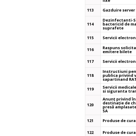
fixe
113
Gazduire server 
Dezinfectanti-So
114
bactericid de ma
suprafete
115
Servicii electron
Raspuns solicitar
116
emitere bilete
117
Servicii electron
Instructiuni pent
118
publica privind 
sapartinand RAT
Servicii medical
119
si siguranta tra
Anunț privind în
destinație de ch
120
presă amplasate 
SA
121
Produse de cura
122
Produse de cura