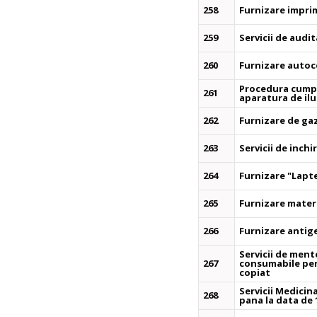
258
Furnizare impri
259
Servicii de audi
260
Furnizare autoc
Procedura cumpa
261
aparatura de ilu
262
Furnizare de ga
263
Servicii de inchi
264
Furnizare "Lapt
265
Furnizare mater
266
Furnizare antig
Servicii de ment
267
consumabile pen
copiat
Servicii Medicin
268
pana la data de 1