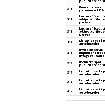
publicitare pe s
Reevaluare a imo
311
patrimoniul R.A.
Lucrare "Execuți
312
adăposturile de 
partea I
Lucrare "Execuți
313
adăposturile de 
partea II
Licitatie spatii 
314
autobuzelor
Invitatie servic
315
implementarea 
integrat - calit
Inchirere spati
316
publicitare pe s
Licitatie spatii 
317
autobuzelor
Licitatie spatii 
318
autobuzelor
Licitatie spatii 
319
autobuzelor