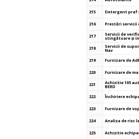
215
Detergent praf ș
216
Prestări servicii
Servicii de verif
217
stingătoare și i
Servicii de sup
218
Nav
219
Furnizare de Ad
220
Furnizare de ma
Achizitie 105 au
221
BERD
222
Închiriere echi
223
Furnizare de vop
224
Analiza de risc l
225
Achizitie echip