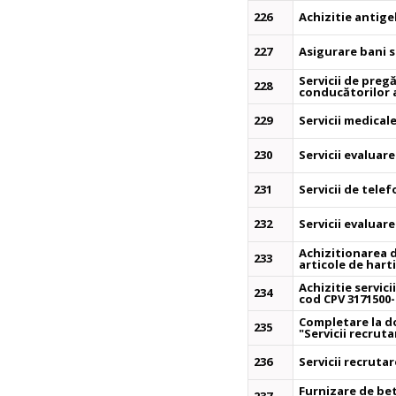
226
Achizitie antige
227
Asigurare bani s
Servicii de preg
228
conducătorilor 
229
Servicii medical
230
Servicii evaluar
231
Servicii de tele
232
Servicii evaluar
Achizitionarea d
233
articole de hart
Achizitie servi
234
cod CPV 3171500-
Completare la d
235
"Servicii recrut
236
Servicii recruta
Furnizare de bet