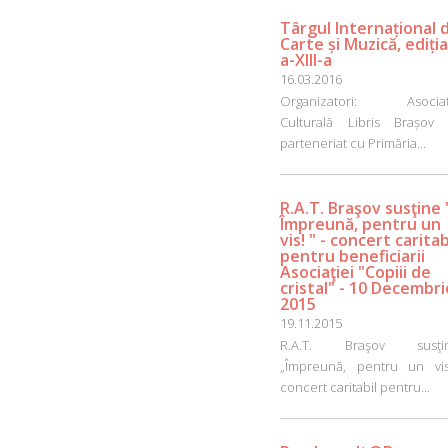
Târgul Internațional 
Carte și Muzică, ediția
a-XIII-a
16.03.2016
Organizatori: Asociaț
Culturală Libris Brașov 
parteneriat cu Primăria...
R.A.T. Braşov susţine 
Împreună, pentru un
vis! " - concert caritab
pentru beneficiarii
Asociaţiei "Copiii de
cristal" - 10 Decembri
2015
19.11.2015
R.A.T. Braşov susţi
„Împreună, pentru un vis!
concert caritabil pentru...