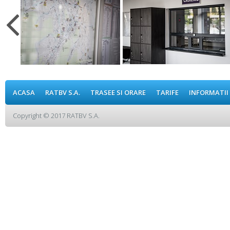
ACASA
RATBV S.A.
TRASEE SI ORARE
TARIFE
INFORMATII
Copyright © 2017 RATBV S.A.