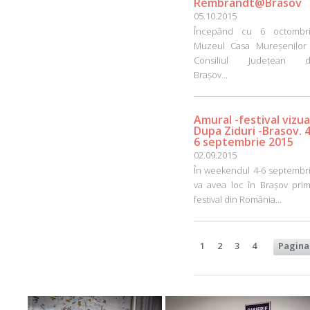
Rembrandt@Brasov
05.10.2015
Începând cu 6 octombri
Muzeul Casa Mureșenilor 
Consiliul Județean d
Brașov...
Amural -festival vizua
Dupa Ziduri -Brasov. 4
6 septembrie 2015
02.09.2015
În weekendul 4-6 septembri
va avea loc în Brașov prim
festival din România...
1
2
3
4
Pagina