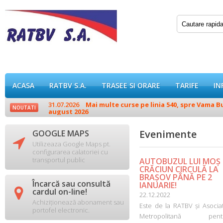
ACASA
RATBV S.A.
TRASEE SI ORARE
TARIFE
IN
31.07.2026
Mai multe curse pe linia 540, spre Vama Buz
NOUTATI
august 2026
Evenimente
GOOGLE MAPS

Utilizeaza Google Maps pt.
configurarea calatoriei cu
transportul public
AUTOBUZUL LUI MOȘ
CRĂCIUN CIRCULĂ LA
BRAȘOV PÂNĂ PE 2
Încarcă sau consultă
IANUARIE!

cardul on-line!
22.12.2022
Achiziționează abonament sau
Este de la RATBV și Asociaț
portofel electronic.
Metropolitană pent