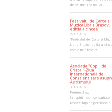
de pe linia 17 a RAT au...
Festivalul de Carte si
Muzica Libris Brasov,
editia a cincea
22.07.2016
"Festivalul de Carte si Muzi
Libris Brasov, editia a cinc
este o manifestare...
Asociația "Copiii de
Cristal"-Ziua
Internațională de
Conștientizare asupr
Autismului
31.03.2016
Prieten drag,
În spirit de solidaritate 
respect față de persoanele..