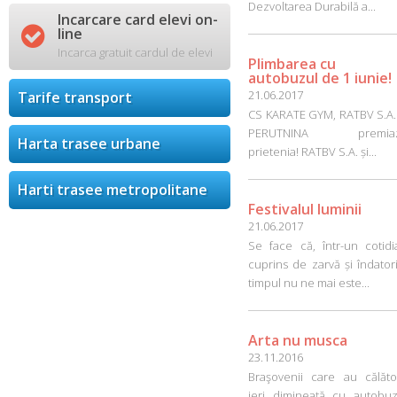
Dezvoltarea Durabilă a...
Incarcare card elevi on-

line
Incarca gratuit cardul de elevi
Plimbarea cu
autobuzul de 1 iunie!
21.06.2017
Tarife transport
CS KARATE GYM, RATBV S.A. 
PERUTNINA premia
Harta trasee urbane
prietenia! RATBV S.A. și...
Harti trasee metropolitane
Festivalul luminii
21.06.2017
Se face că, într-un cotidi
cuprins de zarvă și îndatori
timpul nu ne mai este...
Arta nu musca
23.11.2016
Braşovenii care au călător
ieri dimineaţă cu autobuz