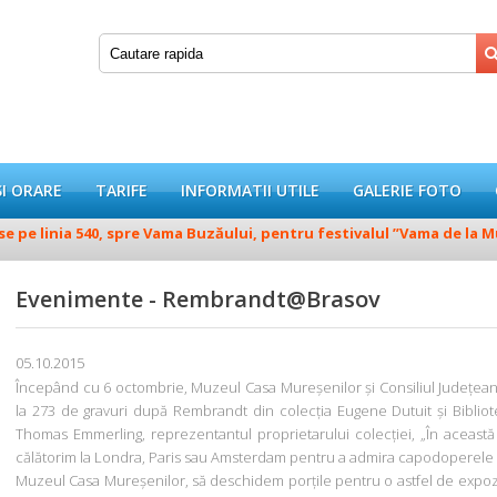
SI ORARE
TARIFE
INFORMATII UTILE
GALERIE FOTO
 pe linia 540, spre Vama Buzăului, pentru festivalul ”Vama de la Munt
Evenimente - Rembrandt@Brasov
05.10.2015
Începând cu 6 octombrie, Muzeul Casa Mureșenilor și Consiliul Județean
la 273 de gravuri după Rembrandt din colecția Eugene Dutuit și Biblio
Thomas Emmerling, reprezentantul proprietarului colecției, „În această 
călătorim la Londra, Paris sau Amsterdam pentru a admira capodoperele a
Muzeul Casa Mureșenilor, să deschidem porțile pentru o astfel de expozi