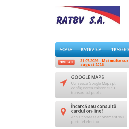
ACASA
RATBV S.A.
TRASEE 
.
31.07.2026
Mai multe curse
NOUTATI
august 2026
GOOGLE MAPS

Utilizeaza Google Maps pt.
configurarea calatoriei cu
transportul public
Încarcă sau consultă

cardul on-line!
Achiziționează abonament sau
portofel electronic.