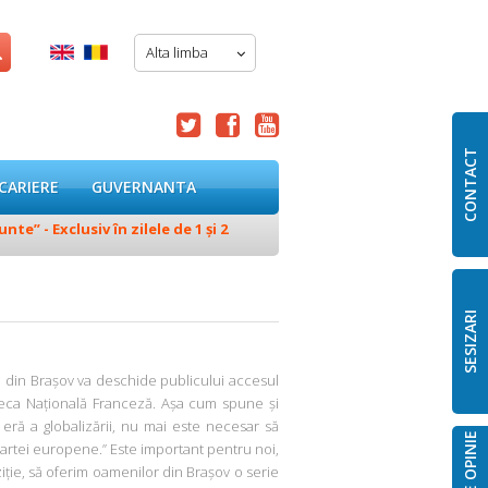
Alta limba




CONTACT
CARIERE
GUVERNANTA
e” - Exclusiv în zilele de 1 și 2
28.07.2026
Deviere temporară 
SESIZARI
 din Brașov va deschide publicului accesul
teca Națională Franceză. Așa cum spune și
eră a globalizării, nu mai este necesar să
rtei europene.” Este important pentru noi,
ție, să oferim oamenilor din Brașov o serie