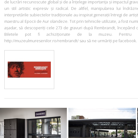
de lucrări recunoscute global și de a înțelege importanța și impactul gravu
un stil artistic expresiv și radical. De altfel, manipularea lui îndrăzn
interpretările subiectelor tradiționale au inspirat generații întregi de arti
maestru al Epocii de Aur olandeze. Tot prin tehnicile utilizate, a fost numit
așadar, să descoperiți cele 273 de gravuri după Rembrandt, începând cu 
Biletele pot fi achiziționate de la muzeu. Pentru 
http://muzeulmuresenilor.ro/rembrandt/ sau să ne urmăriți pe facebook.