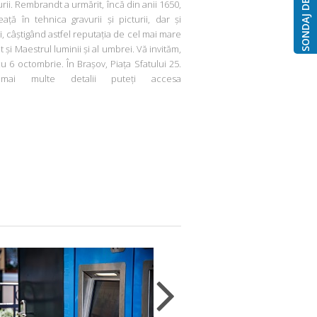
SONDAJ DE OPINIE
rii. Rembrandt a urmărit, încă din anii 1650,
eață în tehnica gravurii și picturii, dar și
ști, câștigând astfel reputația de cel mai mare
 și Maestrul luminii și al umbrei. Vă invităm,
6 octombrie. În Brașov, Piața Sfatului 25.
mai multe detalii puteți accesa