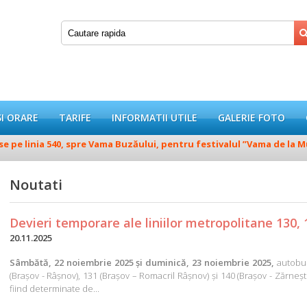
SI ORARE
TARIFE
INFORMATII UTILE
GALERIE FOTO
 pe linia 540, spre Vama Buzăului, pentru festivalul ”Vama de la Munt
Noutati
Devieri temporare ale liniilor metropolitane 130, 
20.11.2025
Sâmbătă, 22 noiembrie 2025 și duminică, 23 noiembrie 2025,
autobuz
(Brașov - Râșnov), 131 (Brașov – Romacril Râșnov) și 140 (Brașov - Zărneșt
fiind determinate de...