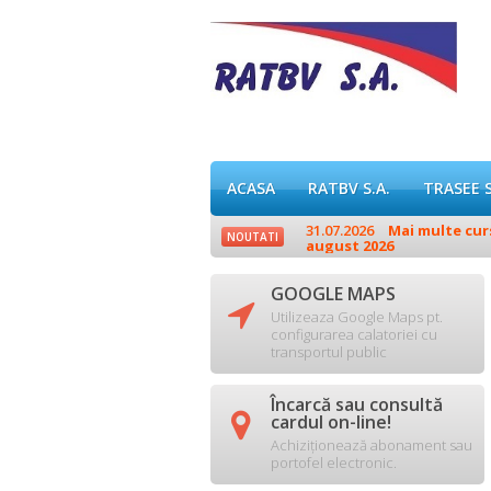
ACASA
RATBV S.A.
TRASEE 
.
31.07.2026
Mai multe curse
NOUTATI
august 2026
GOOGLE MAPS

Utilizeaza Google Maps pt.
configurarea calatoriei cu
transportul public
Încarcă sau consultă

cardul on-line!
Achiziționează abonament sau
portofel electronic.