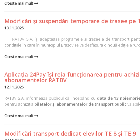
Citeste mai mult

Modificări și suspendări temporare de trasee pe
13.11.2025
RATBV S.A. își adaptează programele și traseele de transport pentr
condițiile în care în municipiul Brașov se va desfășura o nouă ediţie a ”Cros
Citeste mai mult

Aplicația 24Pay își reia funcționarea pentru achiziț
abonamentelor RATBV
12.11.2025
RATBV S.A. informează publicul că, începând cu
data de 13 noiembrie
pentru achiziția
biletelor și abonamentelor de transport public
valabil
Citeste mai mult

Modificări transport dedicat elevilor TE 8 și TE 9