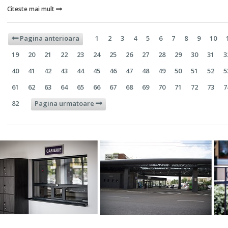
Citeste mai mult


Pagina anterioara
1
2
3
4
5
6
7
8
9
10
19
20
21
22
23
24
25
26
27
28
29
30
31
3
40
41
42
43
44
45
46
47
48
49
50
51
52
5
61
62
63
64
65
66
67
68
69
70
71
72
73
7
82
Pagina urmatoare
