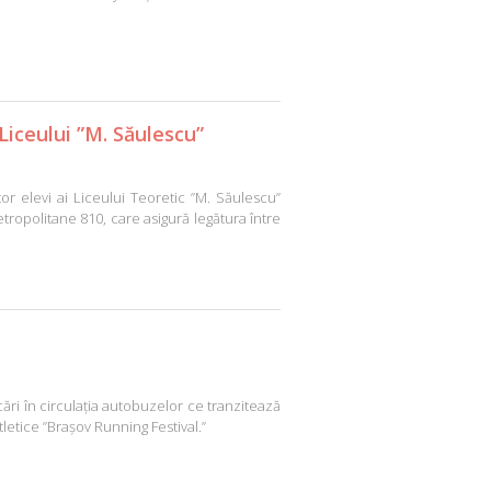
 Liceului ”M. Săulescu”
tor elevi ai Liceului Teoretic ”M. Săulescu”
tropolitane 810, care asigură legătura între
ri în circulația autobuzelor ce tranzitează
letice ”Brașov Running Festival.”