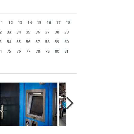
11
12
13
14
15
16
17
18
2
33
34
35
36
37
38
39
3
54
55
56
57
58
59
60
4
75
76
77
78
79
80
81