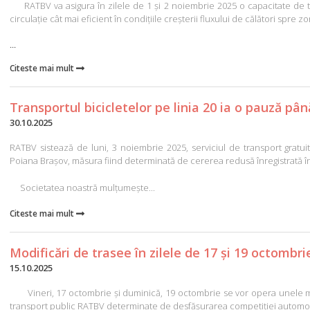
RATBV va asigura în zilele de 1 și 2 noiembrie 2025 o capacitate de t
circulație cât mai eficient în condițiile creșterii fluxului de călători spre 
...
Citeste mai mult

Transportul bicicletelor pe linia 20 ia o pauză pâ
30.10.2025
RATBV sistează de luni, 3 noiembrie 2025, serviciul de transport gratuit 
Poiana Brașov, măsura fiind determinată de cererea redusă înregistrată în
Societatea noastră mulțumește...
Citeste mai mult

Modificări de trasee în zilele de 17 și 19 octombri
15.10.2025
Vineri, 17 octombrie și duminică, 19 octombrie se vor opera unele modif
transport public RATBV determinate de desfășurarea competiției automobil