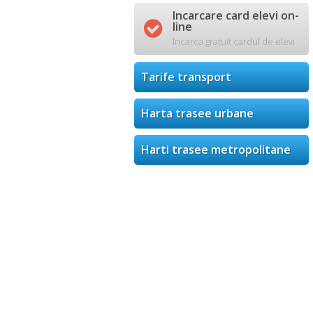
Incarcare card elevi on-

line
Incarca gratuit cardul de elevi
Tarife transport
Harta trasee urbane
Harti trasee metropolitane