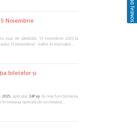
SONDAJ DE OPINIE
 15 Noiembrie
u ziua de sâmbătă, 15 noiembrie 2025 la
ului 15 Noiembrie”. Astfel, în intervalul...
ia biletelor și
 2025
, aplicația
24Pay
își reia funcționarea
e în rețeaua operată de societatea...