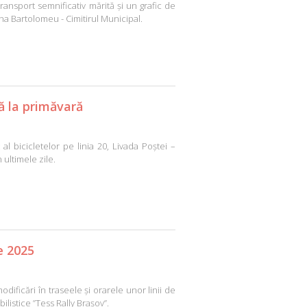
ransport semnificativ mărită și un grafic de
zona Bartolomeu - Cimitirul Municipal.
nă la primăvară
al bicicletelor pe linia 20, Livada Poștei –
 ultimele zile.
e 2025
icări în traseele și orarele unor linii de
istice ”Tess Rally Brașov”.