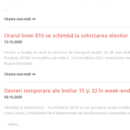
...
Citeste mai mult

Orarul liniei 810 se schimbă la solicitarea elevilor
13.10.2025
Pentru a facilita accesul la serviciul de transport public al cât mai mul
Predeal, RATBV va modifica de mâine, 14 octombrie 2025, orarul liniei me
Brașov (terminal...
Citeste mai mult

Devieri temporare ale liniilor 15 și 32 în week-end
03.10.2025
Sâmbătă și duminică (4 – 5 octombrie 2025) se vor produce unele modifică
zona Coresi, schimbările fiind determinate de desfășurarea competiției at
Astfel,...