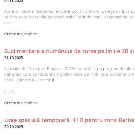
04.11.2025
Având în vedere începerea noului an școlar, primarul George Scripcaru a 
să facă toate pregătirile necesare astfel încât de marți, 9 septembrie, să f
de...
Citeste mai mult

Suplimentare a numărului de curse pe liniile 2B și
31.10.2025
Asociația de Transport Brașov și RATBV au stabilit un program de alocar
transport, care să răspundă nevoilor reale de mobilitate existente la n
zonei Rulmentul – Tractorul.
Astfel,...
Citeste mai mult

Linie specială temporară, 41 B pentru zona Barto
30.10.2025