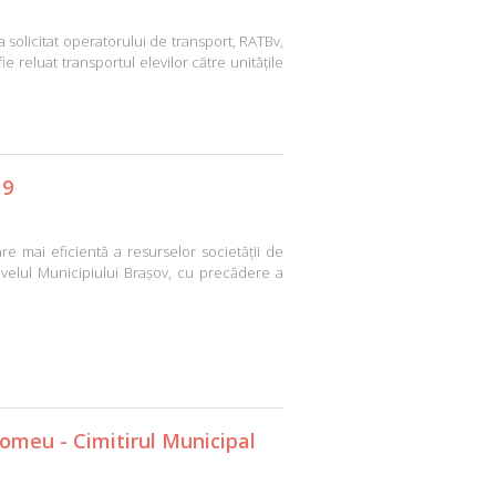
solicitat operatorului de transport, RATBv,
ie reluat transportul elevilor către unitățile
 9
e mai eficientă a resurselor societății de
ivelul Municipiului Brașov, cu precădere a
lomeu - Cimitirul Municipal