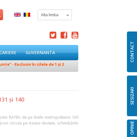
Alta limba




CONTACT
CARIERE
GUVERNANTA
e” - Exclusiv în zilele de 1 și 2
28.07.2026
Deviere temporară 
SESIZARI
131 și 140
ele RATBV de pe liniile metropolitane 130
i) vor circula pe trasee deviate, schimbările