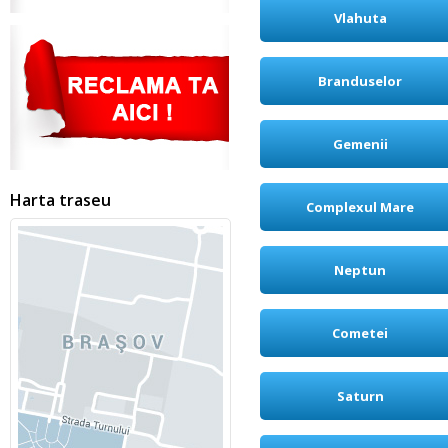
Vlahuta
Branduselor
Gemenii
Harta traseu
Complexul Mare
Neptun
Cometei
Saturn