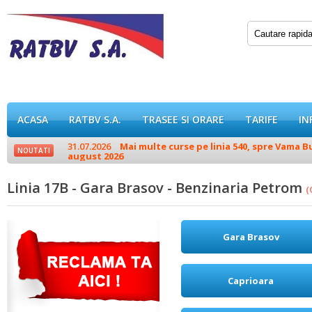
ACASA
RATBV S.A.
TRASEE SI ORARE
TARIFE
IN
31.07.2026
Mai multe curse pe linia 540, spre Vama Buz
NOUTATI
august 2026
Linia 17B - Gara Brasov - Benzinaria Petrom
(
Gara Brasov
Caprioara