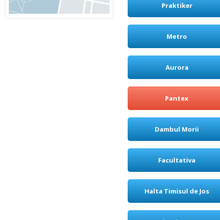
Praktiker
Metro
Aurora
Pantex
Dambul Morii
Facultativa
Halta Timisul de Jos