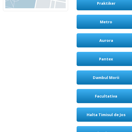
Praktiker
Metro
Aurora
Pantex
Dambul Morii
Facultativa
Halta Timisul de Jos