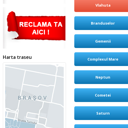
Vlahuta
Branduselor
Gemenii
Harta traseu
Complexul Mare
Neptun
Cometei
Saturn