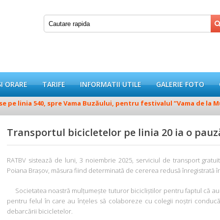
SI ORARE
TARIFE
INFORMATII UTILE
GALERIE FOTO
 pe linia 540, spre Vama Buzăului, pentru festivalul ”Vama de la Munt
Transportul bicicletelor pe linia 20 ia o pa
RATBV sistează de luni, 3 noiembrie 2025, serviciul de transport gratuit 
Poiana Brașov, măsura fiind determinată de cererea redusă înregistrată în
Societatea noastră mulțumește tuturor bicicliștilor pentru faptul că au ut
pentru felul în care au înțeles să colaboreze cu colegii noștri conducător
debarcării bicicletelor.