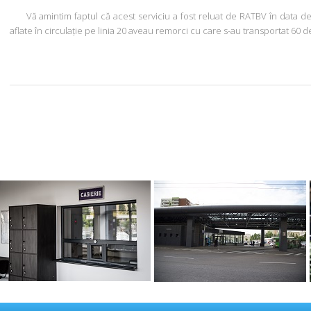
Vă amintim faptul că acest serviciu a fost reluat de RATBV în data de 18
aflate în circulație pe linia 20 aveau remorci cu care s-au transportat 60 d