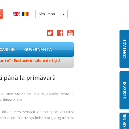
Alta limba




CONTACT
CARIERE
GUVERNANTA
e” - Exclusiv în zilele de 1 și 2
28.07.2026
Deviere temporară 
uză până la primăvară
SESIZARI
al bicicletelor pe linia 20, Livada Poștei –
 ultimele zile.
ilizat acest serviciu de transport gratuit și
i auto în privința îmbarcării, asigurării și