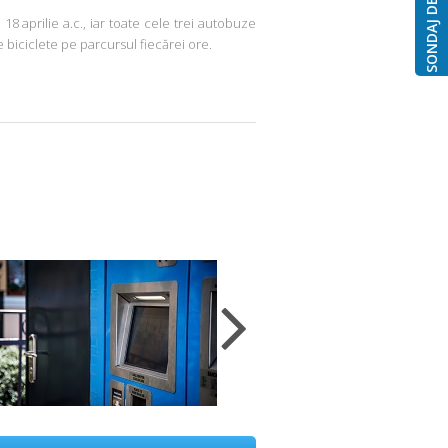
SONDAJ DE OPINIE
 aprilie a.c., iar toate cele trei autobuze
e biciclete pe parcursul fiecărei ore.