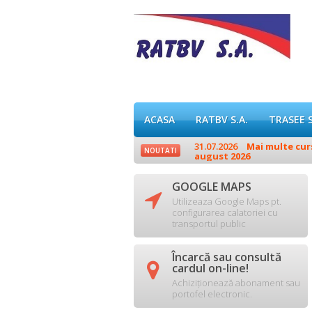
ACASA
RATBV S.A.
TRASEE 
.
31.07.2026
Mai multe curse
NOUTATI
august 2026
GOOGLE MAPS

Utilizeaza Google Maps pt.
configurarea calatoriei cu
transportul public
Încarcă sau consultă

cardul on-line!
Achiziționează abonament sau
portofel electronic.