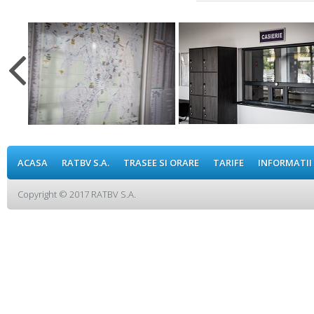
ACASA
RATBV S.A.
TRASEE SI ORARE
TARIFE
INFORMATII
Copyright © 2017 RATBV S.A.