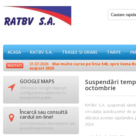
ACASA
RATBV S.A.
TRASEE SI ORARE
TARIFE
IN
31.07.2026
Mai multe curse pe linia 540, spre Vama Buz
NOUTATI
august 2026
Suspendări tempora
GOOGLE MAPS

octombrie
Utilizeaza Google Maps pt.
configurarea calatoriei cu
transportul public
RATBV S.A. suspendă sâmbăt
Încarcă sau consultă
circulația autobuzelor de p

cardul on-line!
sfârșitul acestei săptămâni,
Achiziționează abonament sau
2024.
portofel electronic.