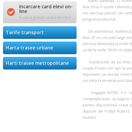
Astfel, sâmbătă, 12 octombri
Incarcare card elevi on-
linia 20 va fi oprită. Ultime

line
vor efectua plecări din amb
Incarca gratuit cardul de elevi
programul obișnuit.
De asemenea, duminică, 13 o
Tarife transport
linia 20 nu vor parcurge tr
efectua dimineața la orele 0
Harta trasee urbane
ca de la orele 18.30 circulaț
Autobuzele de pe linia 20, 
Harti trasee metropolitane
Livada Poștei, vor opri la p
important: pe durata celor t
vor intra în terminal prin fața
Angajații RATBV S.A. vor 
competiţia auto, să asigure c
pentru disconfortul creat ş
dispuse de Poliţia Rutieră
noastră.