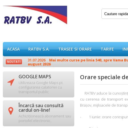
ACASA
RATBV S.A.
TRASEE SI ORARE
TARIFE
IN
31.07.2026
Mai multe curse pe linia 540, spre Vama Buz
NOUTATI
august 2026
Orare speciale de
GOOGLE MAPS

Utilizeaza Google Maps pt.
configurarea calatoriei cu
transportul public
RATBV aduce la cunoștința cl
cu cererea de transport exi
Încarcă sau consultă
Brașov, mijloacele de transp

cardul on-line!
Achiziționează abonament sau
- 1 iunie: orare corespunz
portofel electronic.