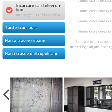
- 2 iunie: orare corespunz
Incarcare card elevi on-

line
- 3 iunie: orare corespunz
Incarca gratuit cardul de elevi
- 4 iunie: orare corespunz
Tarife transport
- 5 iunie: orare corespunz
Harta trasee urbane
Pentru prevenirea apariției 
de circulație afișate în stații 
Harti trasee metropolitane