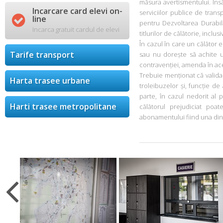
măsura avertismentului. Însă
Incarcare card elevi on-
serviciilor publice de trans

line
pentru Dezvoltarea Durabilă
Incarca gratuit cardul de elevi
titlurilor de călătorie, inclu
În cazul în care un călător 
Tarife transport
sau nu dorește să achite u
contravenției, amenda în ace
Trebuie menționat că valida
Harta trasee urbane
troleibuzelor și, funcție de
parte, în cazul nedorit al p
Harti trasee metropolitane
călătorul prejudiciat poat
abonamentului fiind una dint