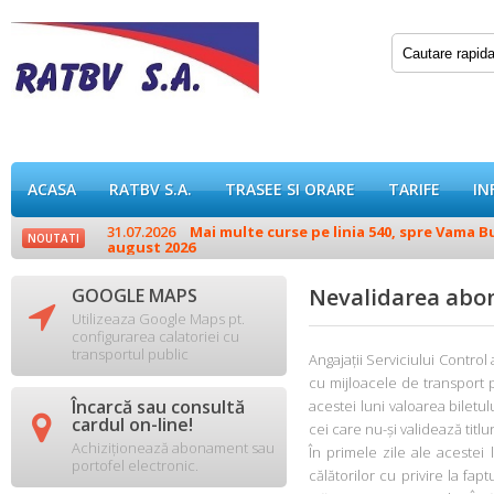
ACASA
RATBV S.A.
TRASEE SI ORARE
TARIFE
IN
31.07.2026
Mai multe curse pe linia 540, spre Vama Buz
NOUTATI
august 2026
Nevalidarea abo
GOOGLE MAPS

Utilizeaza Google Maps pt.
configurarea calatoriei cu
transportul public
Angajații Serviciului Control
cu mijloacele de transport p
Încarcă sau consultă
acestei luni valoarea biletul

cardul on-line!
cei care nu-și validează titlu
Achiziționează abonament sau
În primele zile ale acestei
portofel electronic.
călătorilor cu privire la fap