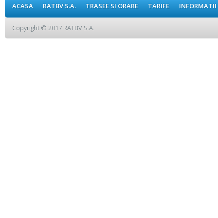
ACASA
RATBV S.A.
TRASEE SI ORARE
TARIFE
INFORMATII
Copyright © 2017 RATBV S.A.