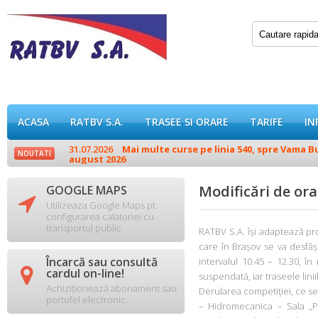
ACASA
RATBV S.A.
TRASEE SI ORARE
TARIFE
IN
31.07.2026
Mai multe curse pe linia 540, spre Vama Buz
NOUTATI
august 2026
Modificări de or
GOOGLE MAPS

Utilizeaza Google Maps pt.
configurarea calatoriei cu
transportul public
RATBV S.A. își adaptează pr
care în Brașov se va desfășu
Încarcă sau consultă
intervalul 10.45 – 12.30, în

cardul on-line!
suspendată, iar traseele liniil
Achiziționează abonament sau
Derularea competiţiei, ce se
portofel electronic.
– Hidromecanica – Sala „P