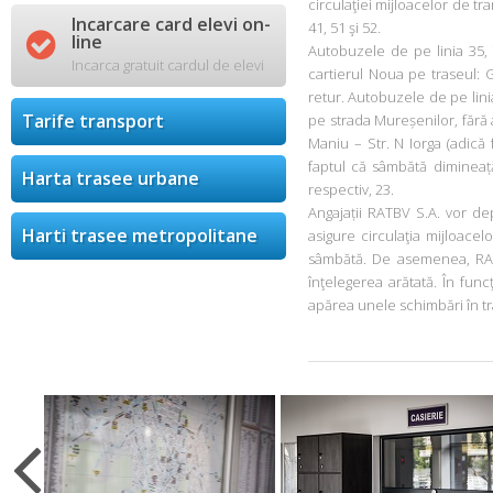
circulaţiei mijloacelor de tran
Incarcare card elevi on-
41, 51 şi 52.

line
Autobuzele de pe linia 35, 
Incarca gratuit cardul de elevi
cartierul Noua pe traseul: 
retur. Autobuzele de pe lini
Tarife transport
pe strada Mureșenilor, fără 
Maniu – Str. N Iorga (adică 
faptul că sâmbătă dimineață
Harta trasee urbane
respectiv, 23.
Angajații RATBV S.A. vor de
Harti trasee metropolitane
asigure circulaţia mijloace
sâmbătă. De asemenea, RATB
înţelegerea arătată. În fun
apărea unele schimbări în t