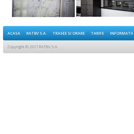
ACASA
RATBV S.A.
TRASEE SI ORARE
TARIFE
INFORMATII
Copyright © 2017 RATBV S.A.