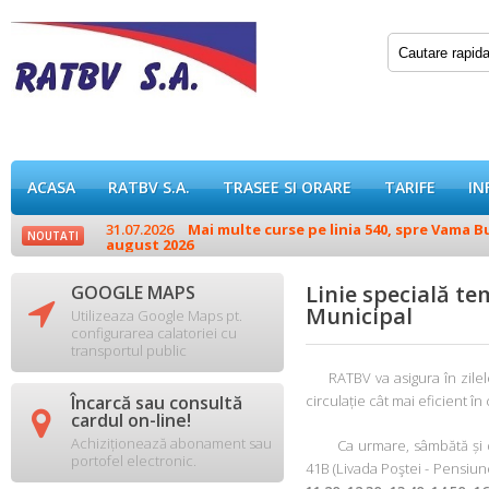
ACASA
RATBV S.A.
TRASEE SI ORARE
TARIFE
IN
31.07.2026
Mai multe curse pe linia 540, spre Vama Buz
NOUTATI
august 2026
Linie specială t
GOOGLE MAPS

Municipal
Utilizeaza Google Maps pt.
configurarea calatoriei cu
transportul public
RATBV va asigura în zile
Încarcă sau consultă
circulație cât mai eficient în

cardul on-line!
Achiziționează abonament sau
Ca urmare, sâmbătă și dum
portofel electronic.
41B (Livada Poştei - Pensiune