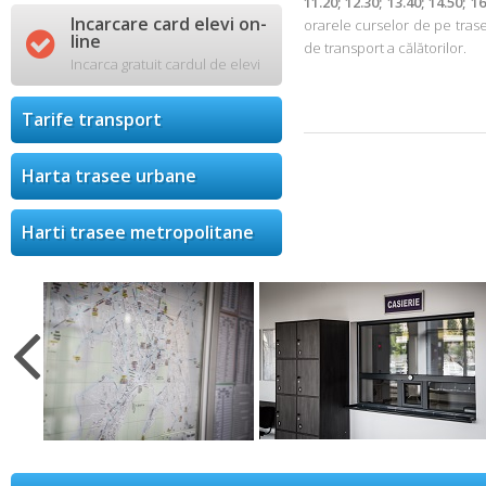
11.20; 12.30; 13.40; 14.50; 16
Incarcare card elevi on-
orarele curselor de pe trase

line
de transport a călătorilor.
Incarca gratuit cardul de elevi
Tarife transport
Harta trasee urbane
Harti trasee metropolitane