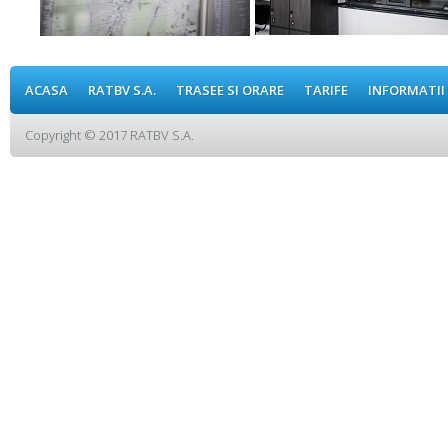
ACASA
RATBV S.A.
TRASEE SI ORARE
TARIFE
INFORMATII
Copyright © 2017 RATBV S.A.