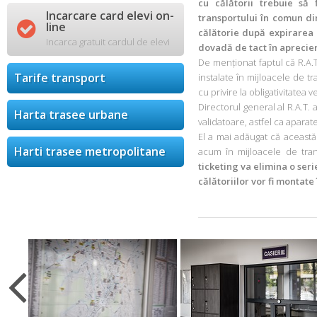
cu călătorii trebuie să 
Incarcare card elevi on-
transportului în comun di

line
călătorie după expirarea c
Incarca gratuit cardul de elevi
dovadă de tact în aprecier
De menționat faptul că R.A.T
Tarife transport
instalate în mijloacele de t
cu privire la obligativitatea v
Directorul general al R.A.T.
Harta trasee urbane
validatoare, astfel ca aparat
El a mai adăugat că această 
Harti trasee metropolitane
acum în mijloacele de tr
ticketing va elimina o ser
călătoriilor vor fi montate