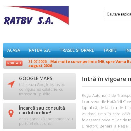
ACASA
RATBV S.A.
TRASEE SI ORARE
TARIFE
IN
31.07.2026
Mai multe curse pe linia 540, spre Vama Buz
NOUTATI
august 2026
Intră în vigoare 
GOOGLE MAPS

Utilizeaza Google Maps pt.
configurarea calatoriei cu
transportul public
Regia Autonomă de Transport (
la prevederile Hotărârii Cons
Încarcă sau consultă
faptul că, de la data de 1 iu

cardul on-line!
validare, timp în care călă
Achiziționează abonament sau
folosească orice mijloc de tr
portofel electronic.
Directorul general al Regiei,