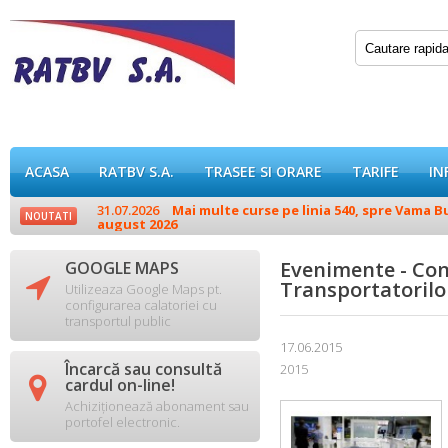
ACASA
RATBV S.A.
TRASEE SI ORARE
TARIFE
IN
31.07.2026
Mai multe curse pe linia 540, spre Vama Buz
NOUTATI
august 2026
Evenimente - Cong
GOOGLE MAPS

Transportatorilor
Utilizeaza Google Maps pt.
configurarea calatoriei cu
transportul public
17.06.2015
Încarcă sau consultă
2015

cardul on-line!
Achiziționează abonament sau
portofel electronic.