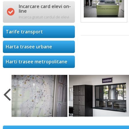
Incarcare card elevi on-

line
Incarca gratuit cardul de elevi
Tarife transport
Harta trasee urbane
Harti trasee metropolitane