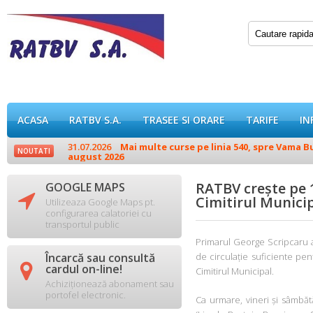
ACASA
RATBV S.A.
TRASEE SI ORARE
TARIFE
IN
31.07.2026
Mai multe curse pe linia 540, spre Vama Buz
NOUTATI
august 2026
RATBV crește pe 
GOOGLE MAPS

Cimitirul Munici
Utilizeaza Google Maps pt.
configurarea calatoriei cu
transportul public
Primarul George Scripcaru a 
Încarcă sau consultă
de circulație suficiente pent

cardul on-line!
Cimitirul Municipal.
Achiziționează abonament sau
portofel electronic.
Ca urmare, vineri și sâmbă