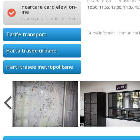
(Livada Poştei - Pensiunea 
Incarcare card elevi on-
10:50, 11:55, 13:00, 14:05, 15

line
Incarca gratuit cardul de elevi
Sursă informații: comunicat 
Tarife transport
Harta trasee urbane
Harti trasee metropolitane