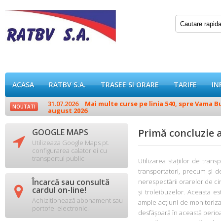
ACASA
RATBV S.A.
TRASEE SI ORARE
TARIFE
IN
31.07.2026
Mai multe curse pe linia 540, spre Vama Buz
NOUTATI
august 2026
Primă concluzie a
GOOGLE MAPS

Utilizeaza Google Maps pt.
configurarea calatoriei cu
transportul public
Utilizarea stațiilor de tran
transportatori, precum și 
Încarcă sau consultă
nerespectării orarelor de cir

cardul on-line!
și troleibuzelor. Aceasta e
Achiziționează abonament sau
ample acțiuni de monitorizar
portofel electronic.
desfășoară în această perioa