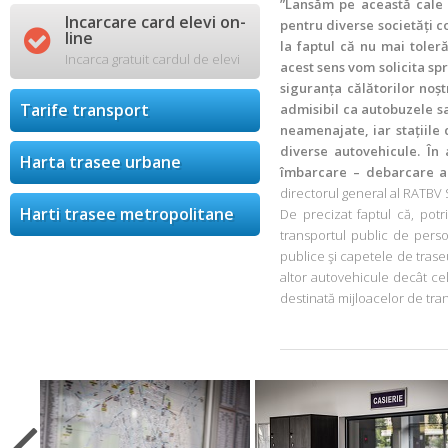
”Lansăm pe această cale 
Incarcare card elevi on-
pentru diverse societăți c

line
la faptul că nu mai toleră
Incarca gratuit cardul de elevi
acest sens vom solicita spri
siguranța călătorilor noșt
Tarife transport
admisibil ca autobuzele sa
neamenajate, iar stațiile 
diverse autovehicule. În 
Harta trasee urbane
îmbarcare – debarcare a c
directorul general al RATBV 
Harti trasee metropolitane
De precizat faptul că, potr
transportul public de perso
publice şi capetele de trase
altor autovehicule decât cel
destinată mijloacelor de tra