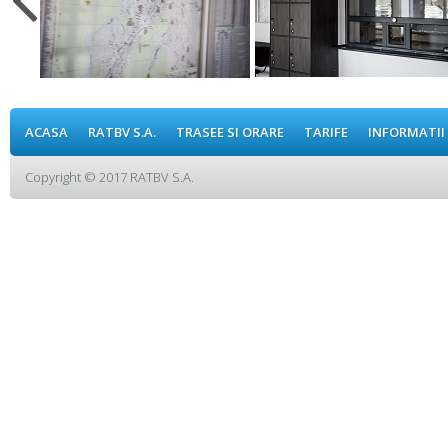
ACASA
RATBV S.A.
TRASEE SI ORARE
TARIFE
INFORMATII
Copyright © 2017 RATBV S.A.