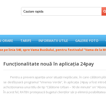
SI ORARE
TARIFE
INFORMATII UTILE
GALERIE FOTO
 pe linia 540, spre Vama Buzăului, pentru festivalul ”Vama de la Munt
Funcționalitate nouă în aplicația 24pay
Pentru a preveni apariția unor situații neplăcute, în care călătorii plăte
se desfășoară programul ”Vinerea Verde”, în aplicația 24pay a fost intro
achiziționarea unui titlu de tip ”Călătorie Urban – 90 de minute” ori ”Abona
În acest fel, RATBV protejează bugetul clienților săi și elimină posibilitate