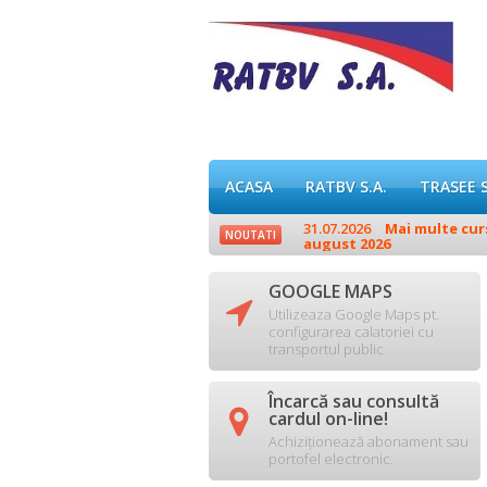
ACASA
RATBV S.A.
TRASEE 
.
31.07.2026
Mai multe curse
NOUTATI
august 2026
GOOGLE MAPS

Utilizeaza Google Maps pt.
configurarea calatoriei cu
transportul public
Încarcă sau consultă

cardul on-line!
Achiziționează abonament sau
portofel electronic.