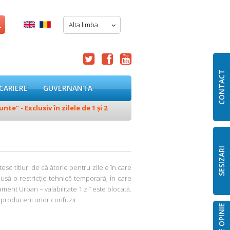
Alta limba




CONTACT
CARIERE
GUVERNANTA
e” - Exclusiv în zilele de 1 și 2
28.07.2026
Deviere temporară 
SESIZARI
sc titluri de călătorie pentru zilele în care
dusă o restricție tehnică temporară, în care
ment Urban – valabilitate 1 zi” este blocată.
a producerii unor confuzii.