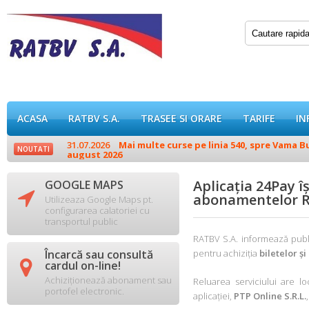
ACASA
RATBV S.A.
TRASEE SI ORARE
TARIFE
IN
31.07.2026
Mai multe curse pe linia 540, spre Vama Buz
NOUTATI
august 2026
Aplicația 24Pay îș
GOOGLE MAPS

abonamentelor 
Utilizeaza Google Maps pt.
configurarea calatoriei cu
transportul public
RATBV S.A. informează publ
Încarcă sau consultă
pentru achiziția
biletelor ș

cardul on-line!
Achiziționează abonament sau
Reluarea serviciului are lo
portofel electronic.
aplicației,
PTP Online S.R.L.