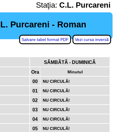
Staţia:
C.L. Purcareni
.L. Purcareni - Roman
Salvare tabel format PDF
Vezi cursa inversã
SÂMBÃTÃ - DUMINICÃ
Ora
Minutul
00
NU CIRCULÃ!
01
NU CIRCULÃ!
02
NU CIRCULÃ!
03
NU CIRCULÃ!
04
NU CIRCULÃ!
05
NU CIRCULÃ!