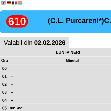
610
(C.L. Purcareni*)C
Valabil din
02.02.2026
LUNI-VINERI
Ora
Minutul
00
--
01
--
02
--
03
--
04
--
05
00
*
45
*