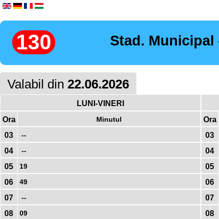
130
Stad. Municipal
Valabil din
22.06.2026
LUNI-VINERI
Ora
Minutul
Ora
03
--
03
04
--
04
05
19
05
06
49
06
07
--
07
08
09
08