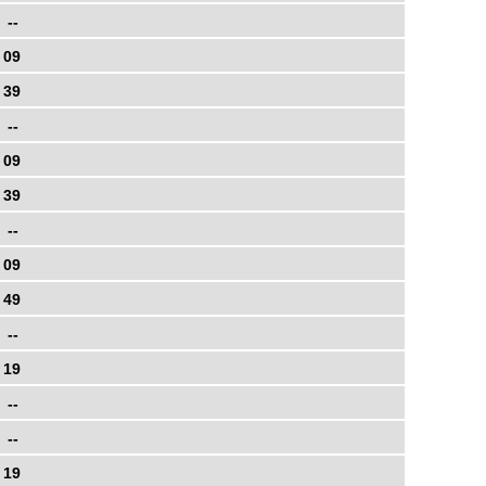
--
09
39
--
09
39
--
09
49
--
19
--
--
19