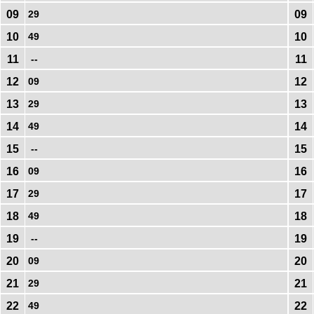
09
29
09
10
49
10
11
--
11
12
09
12
13
29
13
14
49
14
15
--
15
16
09
16
17
29
17
18
49
18
19
--
19
20
09
20
21
29
21
22
49
22