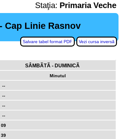
Staţia:
Primaria Veche
 - Cap Linie Rasnov
Salvare tabel format PDF
Vezi cursa inversã
SÂMBÃTÃ - DUMINICÃ
Minutul
--
--
--
--
09
39