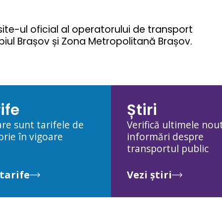
site-ul oficial al operatorului de transport
ipiul Brașov și Zona Metropolitană Brașov.
ife
Știri
are sunt tarifele de
Verifică ultimele nout
orie în vigoare
informări despre
transportul public
 tarife
Vezi știri