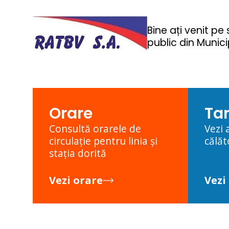
Bine ați venit pe 
public din Munic
Orare
Tar
Consultă orarele de
Vezi 
circulație pentru linia și
călăt
stația dorită
Vezi orare
Vezi