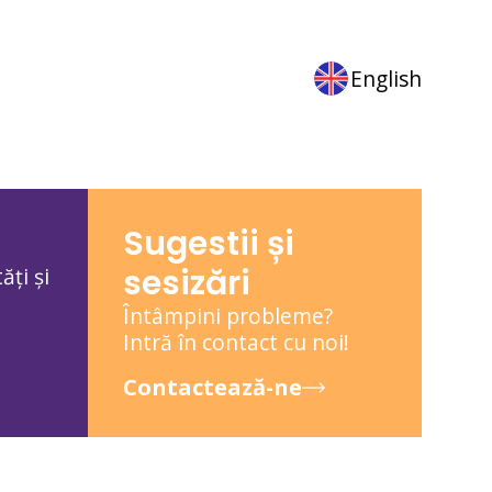
English
Sugestii și
sesizări
ăți și
Întâmpini probleme?
Intră în contact cu noi!
Contactează-ne